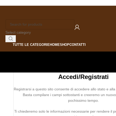
Select category
TUTTE LE CATEGORIE
HOME
SHOP
CONTATTI
Accedi/Registrati
Registrarsi a questo sito consente di accedere allo stato e alla 
Basta compilare i campi sottostanti e creeremo un nuov
pochissimo tempo.
Ti chiederemo solo le informazioni necessarie per rendere il p