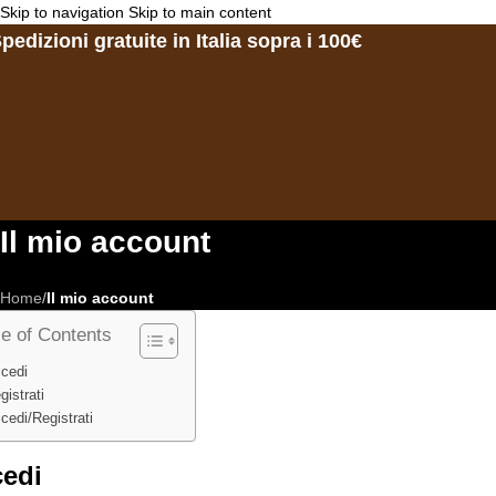
Skip to navigation
Skip to main content
pedizioni gratuite in Italia sopra i 100€
Il mio account
Home
/
Il mio account
le of Contents
cedi
gistrati
cedi/Registrati
edi