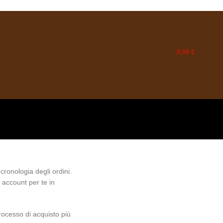
0,00
€
cronologia degli ordini.
o account
per te in
rocesso di acquisto più