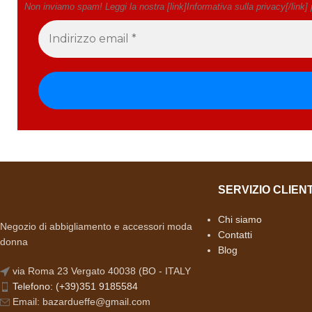
Non inviamo spam! Leggi la nostra [link]Informativa sulla privacy[/link]
SERVIZIO CLIENT
Chi siamo
Negozio di abbigliamento e accessori moda
Contatti
donna
Blog
via Roma 23 Vergato 40038 (BO - ITALY
Telefono: (+39)351 9185584
Email: bazardueffe@gmail.com