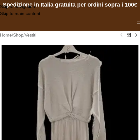
Spedizione in Italia gratuita per ordini sopra i 100€
Skip to navigation
Skip to main content
Home
/
Shop
/
Vestiti