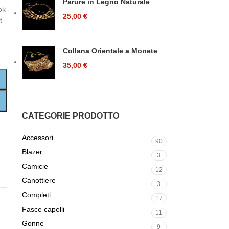
Parure in Legno Naturale
ok
25,00
€
t
Collana Orientale a Monete
35,00
€
CATEGORIE PRODOTTO
Accessori
90
Blazer
3
Camicie
12
Canottiere
3
Completi
17
Fasce capelli
11
Gonne
9