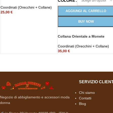
COLORE
Coordinati (Orecchini + Collane)
AGGIUNGI AL CARRELLO
25,00
€
BUY NOW
Collana Orientale a Monete
Coordinati (Orecchini + Collane)
35,00
€
SERVIZIO CLIENT
Chi siamo
Negozio di abbigliamento e accessori moda
Contatti
donna
Blog