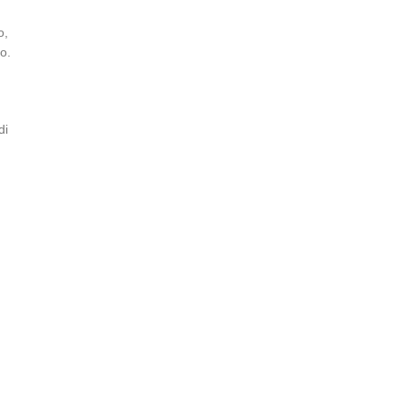
o,
o.
di