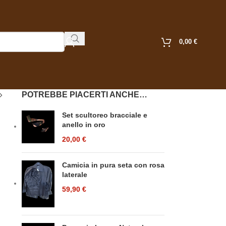
0,00
€
POTREBBE PIACERTI ANCHE…
Set scultoreo bracciale e
anello in oro
20,00
€
Camicia in pura seta con rosa
laterale
59,90
€