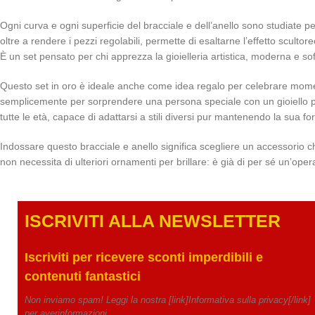
Ogni curva e ogni superficie del bracciale e dell’anello sono studiate pe
oltre a rendere i pezzi regolabili, permette di esaltarne l’effetto scul
È un set pensato per chi apprezza la gioielleria artistica, moderna e so
Questo set in oro è ideale anche come idea regalo per celebrare momen
semplicemente per sorprendere una persona speciale con un gioiello pre
tutte le età, capace di adattarsi a stili diversi pur mantenendo la sua for
Indossare questo bracciale e anello significa scegliere un accessorio 
non necessita di ulteriori ornamenti per brillare: è già di per sé un’ope
ISCRIVITI ALLA NEWSLETTE
R
Iscriviti per ricevere
sconti imperdibili e
contenuti fantastici
Non inviamo spam! Leggi la nostra [link]Informativa sulla privacy[/link]
per averinformazioni.