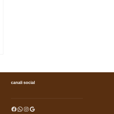
azzurra in pelle
Coordinati (Orecchini + Collane)
Coordinati (Orecchini + Collane)
25,00
€
15,00
€
canali social