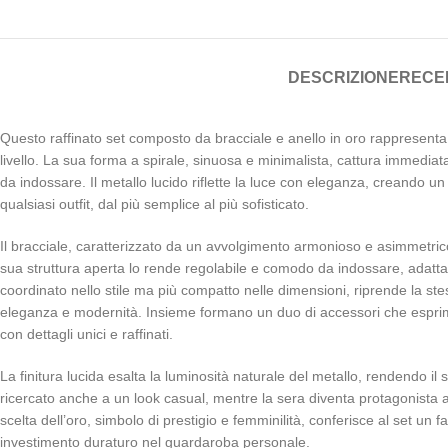
DESCRIZIONE
RECEN
Questo raffinato set composto da bracciale e anello in oro rappresenta u
livello. La sua forma a spirale, sinuosa e minimalista, cattura immedi
da indossare. Il metallo lucido riflette la luce con eleganza, creando u
qualsiasi outfit, dal più semplice al più sofisticato.
Il bracciale, caratterizzato da un avvolgimento armonioso e asimmetric
sua struttura aperta lo rende regolabile e comodo da indossare, adatta
coordinato nello stile ma più compatto nelle dimensioni, riprende la stes
eleganza e modernità. Insieme formano un duo di accessori che esprime 
con dettagli unici e raffinati.
La finitura lucida esalta la luminosità naturale del metallo, rendendo il 
ricercato anche a un look casual, mentre la sera diventa protagonista ac
scelta dell’oro, simbolo di prestigio e femminilità, conferisce al set 
investimento duraturo nel guardaroba personale.