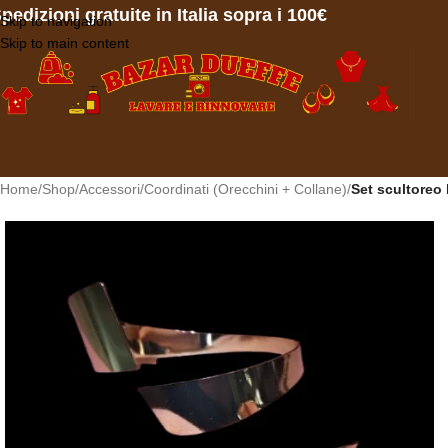
pedizioni gratuite in Italia sopra i 100€
Skip to navigation
Skip to main content
Home
/
Shop
/
Accessori
/
Coordinati (Orecchini + Collane)
/
Set scultoreo 