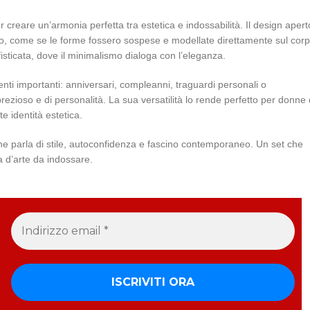
r creare un’armonia perfetta tra estetica e indossabilità. Il design apert
toreo, come se le forme fossero sospese e modellate direttamente sul corp
fisticata, dove il minimalismo dialoga con l’eleganza.
ti importanti: anniversari, compleanni, traguardi personali o
zioso e di personalità. La sua versatilità lo rende perfetto per donne 
te identità estetica.
che parla di stile, autoconfidenza e fascino contemporaneo. Un set che
ra d’arte da indossare.