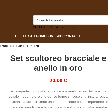
SELECT CATEGORY
TUTTE LE CATEGORIE
HOME
SHOP
CONTATTI
bracciale e anello in oro
Set scultoreo bracciale e
anello in oro
20,00
€
Set elegante composto da bracciale e anello in oro dal design a
spirale moderno e scultoreo. Le forme sinuose e la finitura lucida
esaltano la luce, creando un effetto raffinato e contemporaneo. Il
bracciale, regolabile e leggero, avvolge il polso con stile, mentre