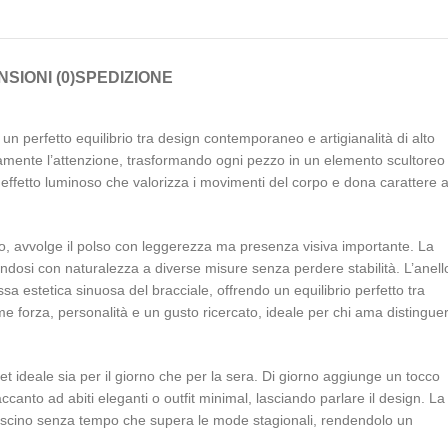
SIONI (0)
SPEDIZIONE
n perfetto equilibrio tra design contemporaneo e artigianalità di alto
atamente l’attenzione, trasformando ogni pezzo in un elemento scultoreo
n effetto luminoso che valorizza i movimenti del corpo e dona carattere 
o, avvolge il polso con leggerezza ma presenza visiva importante. La
ndosi con naturalezza a diverse misure senza perdere stabilità. L’anell
sa estetica sinuosa del bracciale, offrendo un equilibrio perfetto tra
forza, personalità e un gusto ricercato, ideale per chi ama distinguer
set ideale sia per il giorno che per la sera. Di giorno aggiunge un tocco
canto ad abiti eleganti o outfit minimal, lasciando parlare il design. La
un fascino senza tempo che supera le mode stagionali, rendendolo un