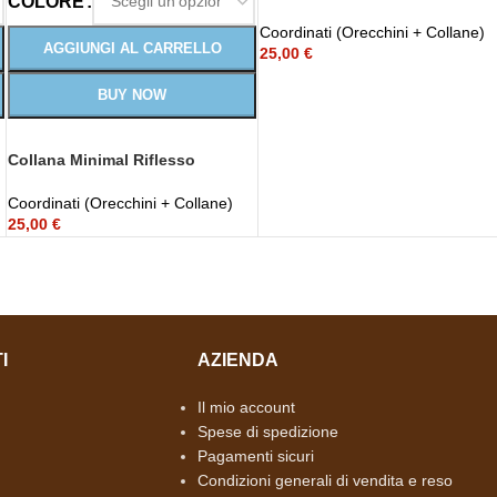
COLORE
con perle nere
Coordinati (Orecchini + Collane)
AGGIUNGI AL CARRELLO
25,00
€
BUY NOW
Collana Minimal Riflesso
Coordinati (Orecchini + Collane)
25,00
€
I
AZIENDA
Il mio account
Spese di spedizione
Pagamenti sicuri
Condizioni generali di vendita e reso