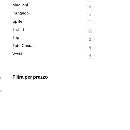
Maglioni
9
Pantaloni
10
Spille
1
T-shirt
33
Top
2
Tute Casual
4
a
Vestiti
4
Filtra per prezzo
o,
si