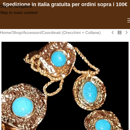
Spedizione in Italia gratuita per ordini sopra i 100€
Skip to navigation
Skip to main content
Home
/
Shop
/
Accessori
/
Coordinati (Orecchini + Collane)