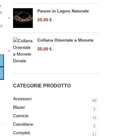
e
Parure in Legno Naturale
a
25,00
€
co
Collana Orientale a Monete
35,00
€
CATEGORIE PRODOTTO
Accessori
90
Blazer
3
Camicie
12
Canottiere
3
Completi
17