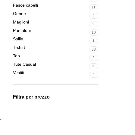
Fasce capelli
11
Gonne
9
Maglioni
9
Pantaloni
10
Spille
1
T-shirt
33
Top
2
Tute Casual
4
Vestiti
4
.
Filtra per prezzo
n