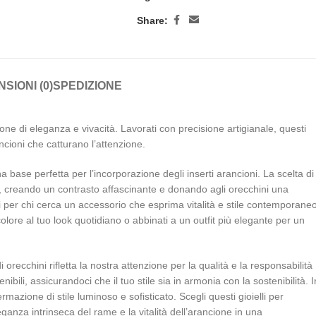
Share:
SIONI (0)
SPEDIZIONE
ione di eleganza e vivacità. Lavorati con precisione artigianale, questi
ancioni che catturano l’attenzione.
 una base perfetta per l’incorporazione degli inserti arancioni. La scelta di
llo, creando un contrasto affascinante e donando agli orecchini una
li per chi cerca un accessorio che esprima vitalità e stile contemporaneo
lore al tuo look quotidiano o abbinati a un outfit più elegante per un
orecchini rifletta la nostra attenzione per la qualità e la responsabilità
nibili, assicurandoci che il tuo stile sia in armonia con la sostenibilità. I
rmazione di stile luminoso e sofisticato. Scegli questi gioielli per
eganza intrinseca del rame e la vitalità dell’arancione in una