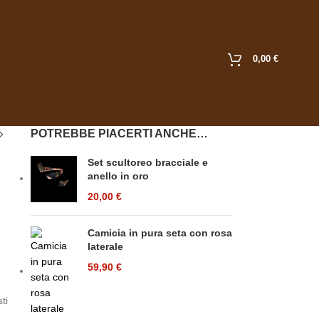
0,00
€
POTREBBE PIACERTI ANCHE…
Set scultoreo bracciale e
anello in oro
20,00
€
Camicia in pura seta con rosa
laterale
59,90
€
a
ti