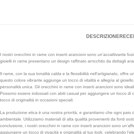
DESCRIZIONE
RECEN
I nostri orecchini in rame con inserti arancioni sono un’accattivante fus
gioielli in rame presentano un design raffinato arricchito da dettagli ar
Il rame, con la sua tonalità calda e la flessibilità nell’artigianato, offre
questo colore vibrante aggiunge un tocco di vitalità e allegria al gioie
personalità unica. Gli orecchini in rame con inserti arancioni sono idea
Possono essere indossati con abiti casual per aggiungere un tocco di co
tocco di originalità in occasioni speciali.
La produzione etica è una nostra priorità, e garantiamo che ogni paio di 
ambientale. Utilizziamo materiali di alta qualità provenienti da fonti soste
conclusione, i nostri orecchini in rame con inserti arancioni sono un’affe
aggiungere un tocco di vivacità e originalità al tuo look, celebrando l’el