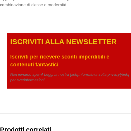
combinazione di classe e modernità.
ISCRIVITI ALLA NEWSLETTE
R
Iscriviti per ricevere
sconti imperdibili e
contenuti fantastici
Non inviamo spam! Leggi la nostra [link]Informativa sulla privacy[/link]
per averinformazioni.
Prodotti correlati