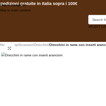
pedizioni gratuite in Italia sopra i 100€
Skip to navigation
Skip to main content
SELECT C
Home
/
Shop
/
Accessori
/
Orecchini
/
Orecchini in rame con inserti aranc
Click to enlarge