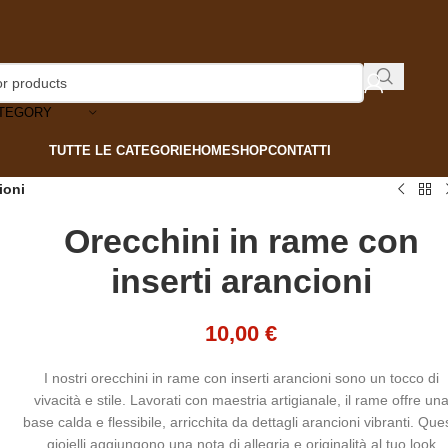
ATEGORY
TUTTE LE CATEGORIE
HOME
SHOP
CONTATTI
ioni
Orecchini in rame con
inserti arancioni
10,00
€
I nostri orecchini in rame con inserti arancioni sono un tocco di
vivacità e stile. Lavorati con maestria artigianale, il rame offre un
base calda e flessibile, arricchita da dettagli arancioni vibranti. Ques
gioielli aggiungono una nota di allegria e originalità al tuo look