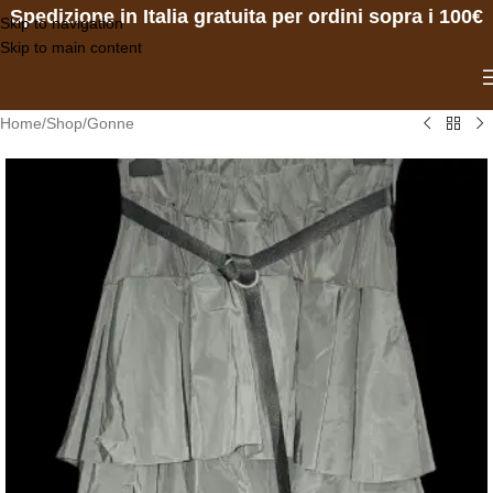
Spedizione in Italia gratuita per ordini sopra i 100€
Skip to navigation
Skip to main content
Home
/
Shop
/
Gonne