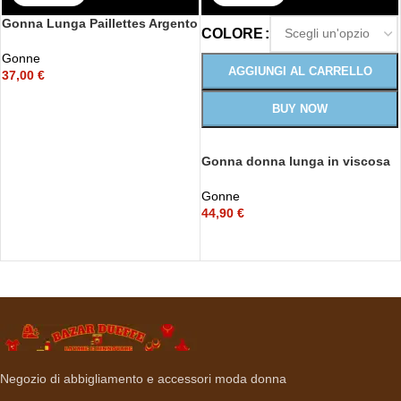
Gonna Lunga Paillettes Argento
COLORE
Gonne
AGGIUNGI AL CARRELLO
37,00
€
BUY NOW
Gonna donna lunga in viscosa
con fiocco regolabile
Gonne
44,90
€
Negozio di abbigliamento e accessori moda donna