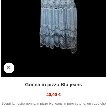
Click to enlarge
Gonna in pizzo Blu jeans
40,00
€
Scopri la nostra gonna in pizzo blu jeans in puro cotone, un capo che