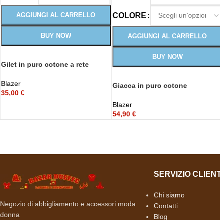
COLORE
AGGIUNGI AL CARRELLO
BUY NOW
AGGIUNGI AL CARRELLO
BUY NOW
Gilet in puro cotone a rete
Blazer
Giacca in puro cotone
35,00
€
Blazer
54,90
€
SERVIZIO CLIENT
Chi siamo
Negozio di abbigliamento e accessori moda
Contatti
donna
Blog