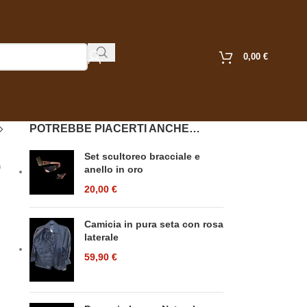
0,00
€
POTREBBE PIACERTI ANCHE…
Set scultoreo bracciale e
o
anello in oro
20,00
€
Camicia in pura seta con rosa
laterale
59,90
€