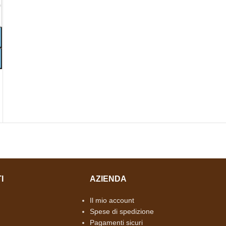
I
AZIENDA
Il mio account
Spese di spedizione
Pagamenti sicuri