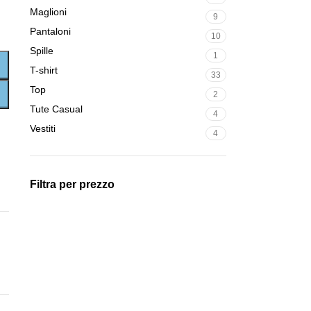
Maglioni
9
Pantaloni
10
Spille
1
T-shirt
33
Top
2
Tute Casual
4
Vestiti
4
Filtra per prezzo