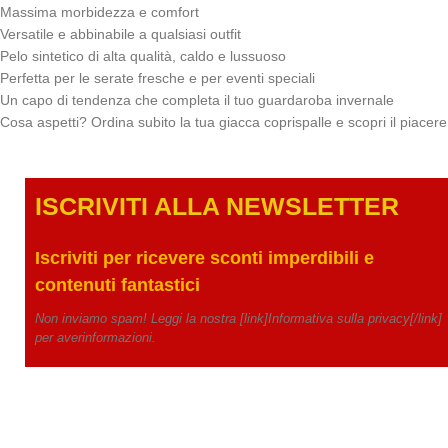
Massima morbidezza e comfort
Versatile e abbinabile a qualsiasi outfit
Pelo sintetico di alta qualità, caldo e lussuoso
Perfetta per le serate fresche e per eventi speciali
Un capo di tendenza che completa il tuo guardaroba invernale
Cosa aspetti? Ordina subito la tua giacca coprispalle e scopri il piacere 
ISCRIVITI ALLA NEWSLETTE
R
Iscriviti per ricevere
sconti imperdibili e
contenuti fantastici
Non inviamo spam! Leggi la nostra [link]Informativa sulla privacy[/link]
per averinformazioni.