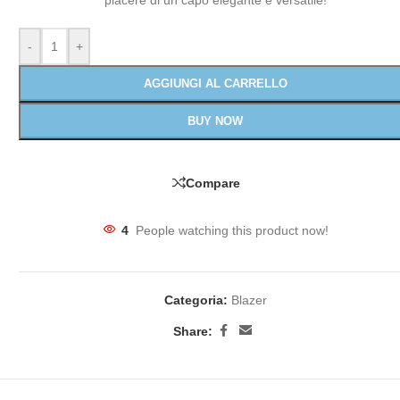
piacere di un capo elegante e versatile!
-
+
AGGIUNGI AL CARRELLO
BUY NOW
Compare
4
People watching this product now!
Categoria:
Blazer
Share: