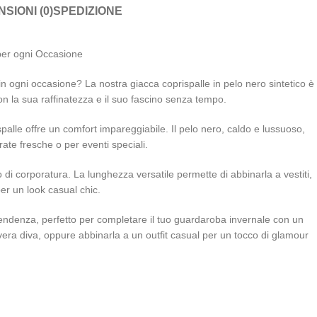
SIONI (0)
SPEDIZIONE
 per ogni Occasione
in ogni occasione? La nostra giacca coprispalle in pelo nero sintetico è 
on la sua raffinatezza e il suo fascino senza tempo.
ispalle offre un comfort impareggiabile. Il pelo nero, caldo e lussuoso,
rate fresche o per eventi speciali.
 di corporatura. La lunghezza versatile permette di abbinarla a vestiti,
er un look casual chic.
tendenza, perfetto per completare il tuo guardaroba invernale con un
a vera diva, oppure abbinarla a un outfit casual per un tocco di glamour