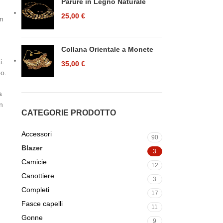
Parure in Legno Naturale
25,00
€
in
Collana Orientale a Monete
i.
35,00
€
po.
a
n
CATEGORIE PRODOTTO
Accessori
90
Blazer
3
Camicie
12
Canottiere
3
Completi
17
Fasce capelli
11
Gonne
9