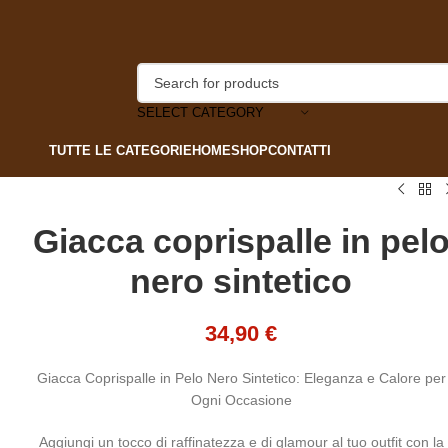
SELECT CATEGORY
TUTTE LE CATEGORIE
HOME
SHOP
CONTATTI
Giacca coprispalle in pel
nero sintetico
34,90
€
Giacca Coprispalle in Pelo Nero Sintetico: Eleganza e Calore per
Ogni Occasione
Aggiungi un tocco di raffinatezza e di glamour al tuo outfit con la