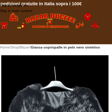
pedizioni gratuite in Italia sopra i 100€
Skip to navigation
Skip to main content
Home
/
Shop
/
Blazer
/
Giacca coprispalle in pelo nero sintetico