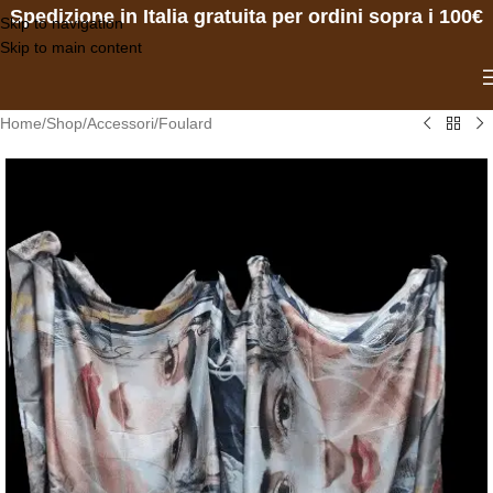
Spedizione in Italia gratuita per ordini sopra i 100€
Skip to navigation
Skip to main content
Home
/
Shop
/
Accessori
/
Foulard