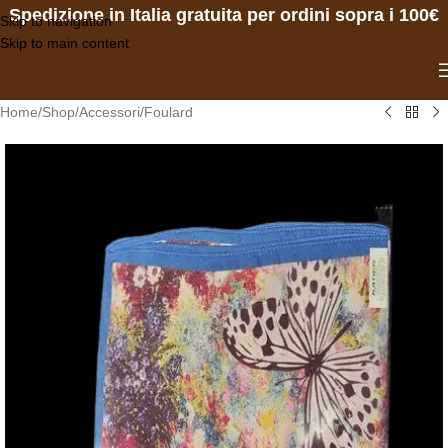
Spedizione in Italia gratuita per ordini sopra i 100€
Skip to navigation
Skip to main content
Home
/
Shop
/
Accessori
/
Foulard