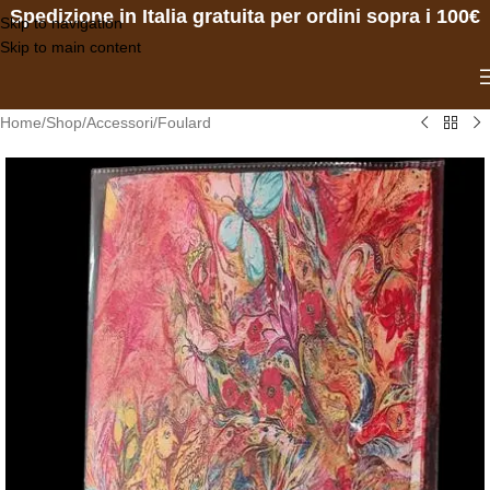
Spedizione in Italia gratuita per ordini sopra i 100€
Skip to navigation
Skip to main content
Home
/
Shop
/
Accessori
/
Foulard