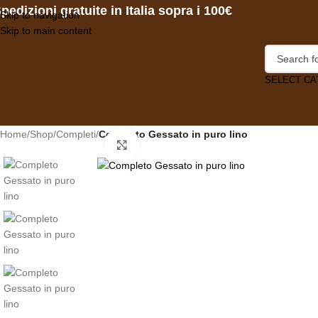
pedizioni gratuite in Italia sopra i 100€
Skip to navigation
Skip to main content
SELECT C
Home
/
Shop
/
Completi
/
Completo Gessato in puro lino
Click to enlarge