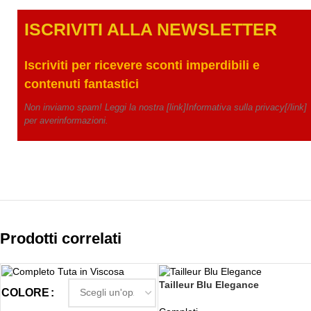
ISCRIVITI ALLA NEWSLETTE
R
Iscriviti per ricevere
sconti imperdibili e
contenuti fantastici
Non inviamo spam! Leggi la nostra [link]Informativa sulla privacy[/link]
per averinformazioni.
Prodotti correlati
Tailleur Blu Elegance
COLORE