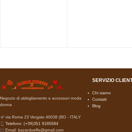
SERVIZIO CLIENT
Chi siamo
Negozio di abbigliamento e accessori moda
Contatti
donna
Blog
via Roma 23 Vergato 40038 (BO - ITALY
Telefono: (+39)351 9185584
Email: bazardueffe@gmail.com