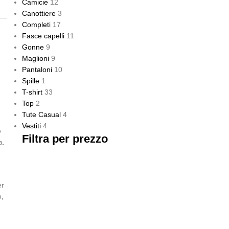
Camicie
12
Canottiere
3
Completi
17
Fasce capelli
11
Gonne
9
Maglioni
9
Pantaloni
10
Spille
1
T-shirt
33
Top
2
Tute Casual
4
Vestiti
4
e
Filtra per prezzo
a.
er
o,