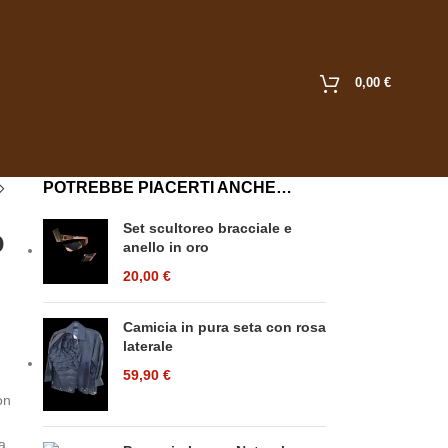
0,00
€
POTREBBE PIACERTI ANCHE…
Set scultoreo bracciale e
o
anello in oro
20,00
€
Camicia in pura seta con rosa
laterale
59,90
€
on
ia