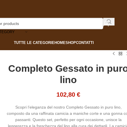
ATEGORY
TUTTE LE CATEGORIE
HOME
SHOP
CONTATTI
Completo Gessato in pur
lino
102,80
€
Scopri l’eleganza del nostro Completo Gessato in puro lino,
composto da una raffinata camicia a maniche corte e una gonna c
passanti. Questo set, perfetto per ogni occasione, unisce la
leggerezza e la freschezza del lino alla cura dei dettagli. La camic