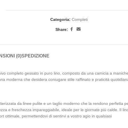
Categoria:
Completi
Share:
SIONI (0)
SPEDIZIONE
usivo completo gessato in puro lino, composto da una camicia a manich
a moderna che desidera coniugare stile raffinato e praticità quotidian
terizzata da linee pulite e un taglio moderno che la rendono perfetta p
zza e freschezza impareggiabile, ideale per le giornate più calde. Il lin
rt ottimale, permettendovi di sentirvi a vostro agio in qualsiasi