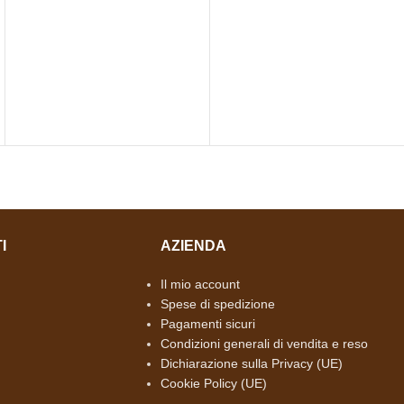
I
AZIENDA
Il mio account
Spese di spedizione
Pagamenti sicuri
Condizioni generali di vendita e reso
Dichiarazione sulla Privacy (UE)
Cookie Policy (UE)