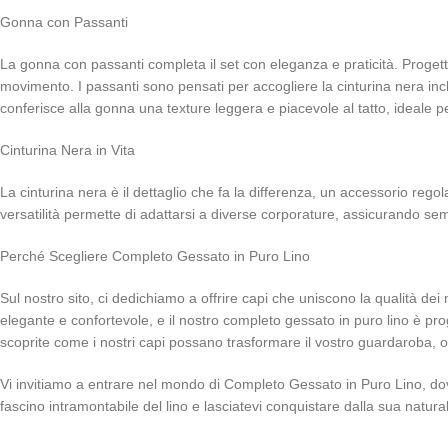
Gonna con Passanti
La gonna con passanti completa il set con eleganza e praticità. Progettata
movimento. I passanti sono pensati per accogliere la cinturina nera inclu
conferisce alla gonna una texture leggera e piacevole al tatto, ideale pe
Cinturina Nera in Vita
La cinturina nera è il dettaglio che fa la differenza, un accessorio rego
versatilità permette di adattarsi a diverse corporature, assicurando sem
Perché Scegliere Completo Gessato in Puro Lino
Sul nostro sito, ci dedichiamo a offrire capi che uniscono la qualità dei 
elegante e confortevole, e il nostro completo gessato in puro lino è pro
scoprite come i nostri capi possano trasformare il vostro guardaroba,
Vi invitiamo a entrare nel mondo di Completo Gessato in Puro Lino, dove 
fascino intramontabile del lino e lasciatevi conquistare dalla sua natura