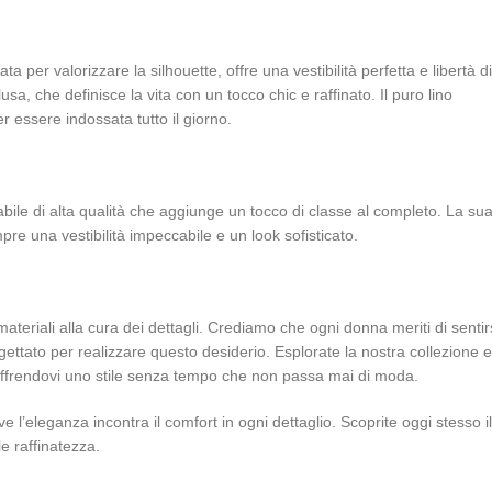
 per valorizzare la silhouette, offre una vestibilità perfetta e libertà di
sa, che definisce la vita con un tocco chic e raffinato. Il puro lino
r essere indossata tutto il giorno.
labile di alta qualità che aggiunge un tocco di classe al completo. La su
pre una vestibilità impeccabile e un look sofisticato.
materiali alla cura dei dettagli. Crediamo che ogni donna meriti di sentir
gettato per realizzare questo desiderio. Esplorate la nostra collezione e
 offrendovi uno stile senza tempo che non passa mai di moda.
l’eleganza incontra il comfort in ogni dettaglio. Scoprite oggi stesso il
le raffinatezza.