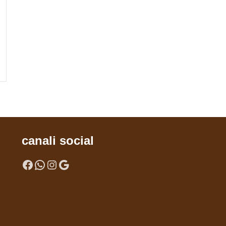
BUY NOW
Completo in Puro Cotone
Completi
89,80
€
canali social