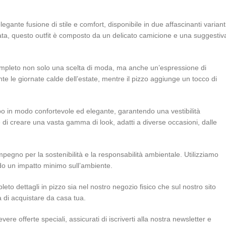
egante fusione di stile e comfort, disponibile in due affascinanti variant
icata, questo outfit è composto da un delicato camicione e una suggestiv
 completo non solo una scelta di moda, ma anche un’espressione di
ante le giornate calde dell’estate, mentre il pizzo aggiunge un tocco di
rpo in modo confortevole ed elegante, garantendo una vestibilità
 di creare una vasta gamma di look, adatti a diverse occasioni, dalle
impegno per la sostenibilità e la responsabilità ambientale. Utilizziamo
tendo un impatto minimo sull’ambiente.
to dettagli in pizzo sia nel nostro negozio fisico che sul nostro sito
tà di acquistare da casa tua.
re offerte speciali, assicurati di iscriverti alla nostra newsletter e