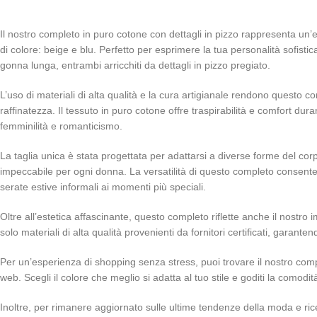
Il nostro completo in puro cotone con dettagli in pizzo rappresenta un’el
di colore: beige e blu. Perfetto per esprimere la tua personalità sofist
gonna lunga, entrambi arricchiti da dettagli in pizzo pregiato.
L’uso di materiali di alta qualità e la cura artigianale rendono questo
raffinatezza. Il tessuto in puro cotone offre traspirabilità e comfort dur
femminilità e romanticismo.
La taglia unica è stata progettata per adattarsi a diverse forme del co
impeccabile per ogni donna. La versatilità di questo completo consente
serate estive informali ai momenti più speciali.
Oltre all’estetica affascinante, questo completo riflette anche il nostro 
solo materiali di alta qualità provenienti da fornitori certificati, garan
Per un’esperienza di shopping senza stress, puoi trovare il nostro comple
web. Scegli il colore che meglio si adatta al tuo stile e goditi la comodi
Inoltre, per rimanere aggiornato sulle ultime tendenze della moda e riceve