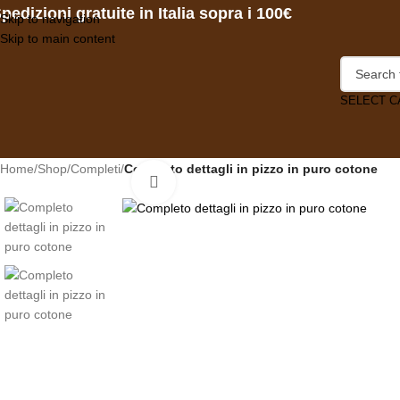
pedizioni gratuite in Italia sopra i 100€
Skip to navigation
Skip to main content
SELECT 
Home
/
Shop
/
Completi
/
Completo dettagli in pizzo in puro cotone
Click to enlarge