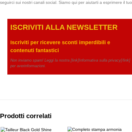
seguirci sui nostri canali social. Siamo qui per aiutarti a esprimere il t
ISCRIVITI ALLA NEWSLETTE
R
Iscriviti per ricevere
sconti imperdibili e
contenuti fantastici
Non inviamo spam! Leggi la nostra [link]Informativa sulla privacy[/link]
per averinformazioni.
Prodotti correlati