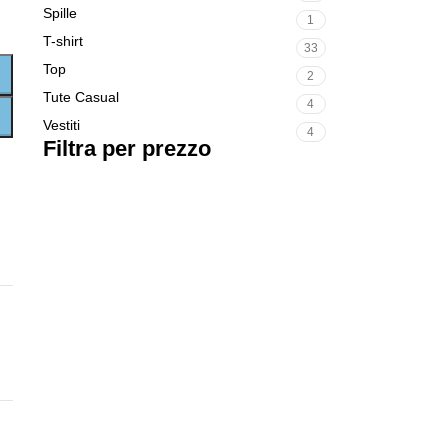
Spille
1
T-shirt
33
Top
2
Tute Casual
4
Vestiti
4
Filtra per prezzo