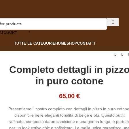
CATEGORY
TUTTE LE CATEGORIE
HOME
SHOP
CONTATTI
Completo dettagli in pizz
in puro cotone
65,00
€
Presentiamo il nostro completo con dettagli in pizzo in puro cotone
disponibile nelle eleganti tonalità di beige e blu. Questo outfit
raffinato, composto da un camicione e una gonna lunga, è perfett
per un look estivo chic e sofisticato. La taglia unica garantisce un