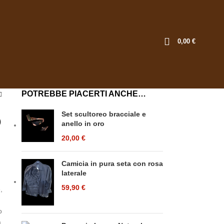
0,00
€
POTREBBE PIACERTI ANCHE…
Set scultoreo bracciale e
o
anello in oro
20,00
€
Camicia in pura seta con rosa
laterale
59,90
€
,
o
a