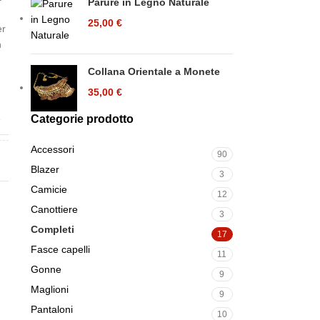
Parure in Legno Naturale
25,00
€
er
n
Collana Orientale a Monete
35,00
€
A
Categorie prodotto
Accessori
90
E
Blazer
3
Camicie
12
Canottiere
3
Completi
17
Fasce capelli
11
Gonne
9
Maglioni
9
Pantaloni
10