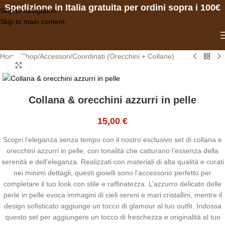
Spedizione in Italia gratuita per ordini sopra i 100€
Skip to navigation
Skip to main content
Home
/
Shop
/
Accessori
/
Coordinati (Orecchini + Collane)
Click to enlarge
Collana & orecchini azzurri in pelle
15,00
€
Scopri l’eleganza senza tempo con il nostro esclusivo set di collana e
orecchini azzurri in pelle, con tonalità che catturano l’essenza della
serenità e dell’eleganza. Realizzati con materiali di alta qualità e curati
nei minimi dettagli, questi gioielli sono l’accessorio perfetto per
completare il tuo look con stile e raffinatezza. L’azzurro delicato delle
perle in pelle evoca immagini di cieli sereni e mari cristallini, mentre il
design sofisticato aggiunge un tocco di glamour al tuo outfit. Indossa
questo set per aggiungere un tocco di freschezza e originalità al tuo