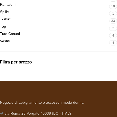
Pantaloni
10
Spille
1
T-shirt
33
Top
2
Tute Casual
4
Vestiti
4
Filtra per prezzo
Negozio di abbigliamento e accessori moda donna
via Roma 23 Vergato 40038 (BO - ITALY