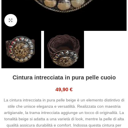
Click to enlarge
Cintura intrecciata in pura pelle cuoio
49,90
€
La cintura intrecciata in pura pelle beige è un elemento distintivo di
stile che unisce eleganza e versatilità. Realizzata con maestria
artigianale, la trama intrecciata aggiunge un tocco di originalità. La
tonalità beige si adatta a una varietà di look, mentre la pelle di alta
qualità assicura durabilità e comfort. Indossa questa cintura per