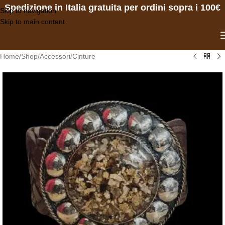
Spedizione in Italia gratuita per ordini sopra i 100€
Skip to navigation
Skip to main content
Home
/
Shop
/
Accessori
/
Cinture