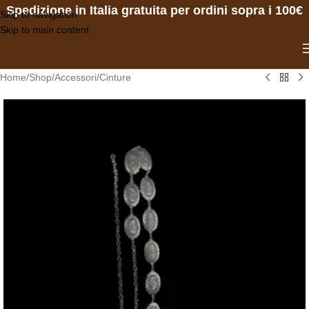
Spedizione in Italia gratuita per ordini sopra i 100€
Skip to navigation
Skip to main content
Home
/
Shop
/
Accessori
/
Cinture