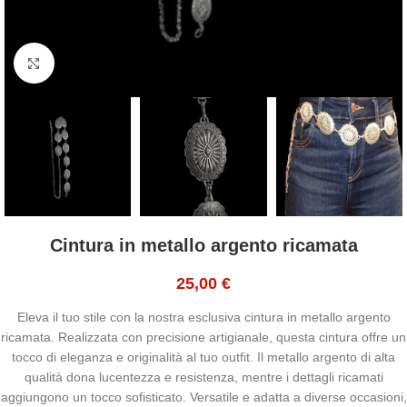
Click to enlarge
Cintura in metallo argento ricamata
25,00
€
Eleva il tuo stile con la nostra esclusiva cintura in metallo argento
ricamata. Realizzata con precisione artigianale, questa cintura offre un
tocco di eleganza e originalità al tuo outfit. Il metallo argento di alta
qualità dona lucentezza e resistenza, mentre i dettagli ricamati
aggiungono un tocco sofisticato. Versatile e adatta a diverse occasioni,