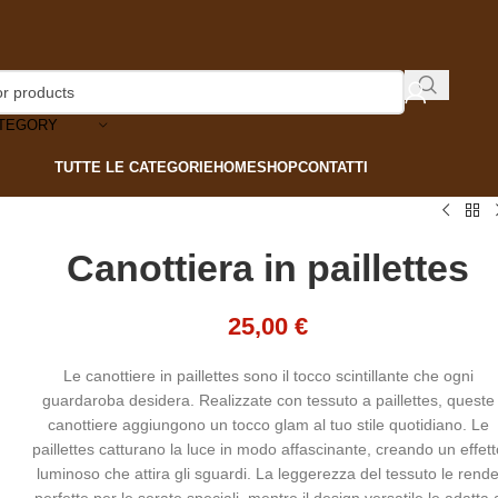
ATEGORY
TUTTE LE CATEGORIE
HOME
SHOP
CONTATTI
Canottiera in paillettes
25,00
€
Le canottiere in paillettes sono il tocco scintillante che ogni
guardaroba desidera. Realizzate con tessuto a paillettes, queste
canottiere aggiungono un tocco glam al tuo stile quotidiano. Le
paillettes catturano la luce in modo affascinante, creando un effett
luminoso che attira gli sguardi. La leggerezza del tessuto le rend