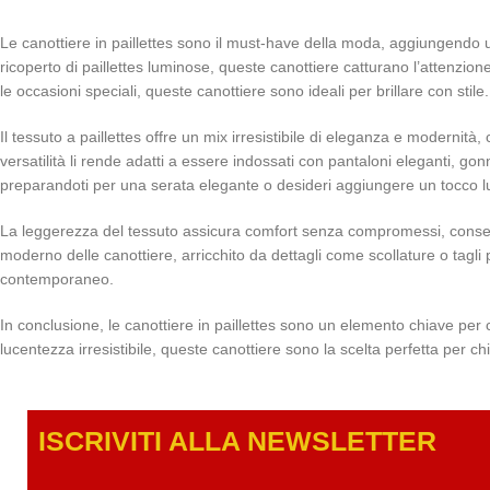
Le canottiere in paillettes sono il must-have della moda, aggiungendo 
ricoperto di paillettes luminose, queste canottiere catturano l’attenzione
le occasioni speciali, queste canottiere sono ideali per brillare con stile.
Il tessuto a paillettes offre un mix irresistibile di eleganza e modernità
versatilità li rende adatti a essere indossati con pantaloni eleganti, gonn
preparandoti per una serata elegante o desideri aggiungere un tocco lumi
La leggerezza del tessuto assicura comfort senza compromessi, consent
moderno delle canottiere, arricchito da dettagli come scollature o tagli
contemporaneo.
In conclusione, le canottiere in paillettes sono un elemento chiave per ch
lucentezza irresistibile, queste canottiere sono la scelta perfetta per 
ISCRIVITI ALLA NEWSLETTE
R