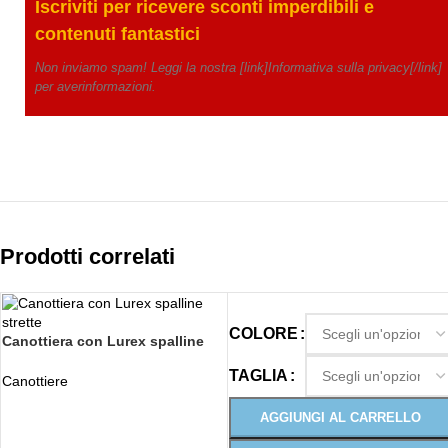
Iscriviti per ricevere
sconti imperdibili e
contenuti fantastici
Non inviamo spam! Leggi la nostra [link]Informativa sulla privacy[/link]
per averinformazioni.
Prodotti correlati
COLORE
Canottiera con Lurex spalline
strette
TAGLIA
Canottiere
AGGIUNGI AL CARRELLO