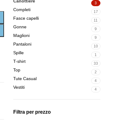
Canottiere
3
Completi
17
Fasce capelli
11
Gonne
9
Maglioni
9
Pantaloni
10
Spille
1
T-shirt
33
Top
2
Tute Casual
4
Vestiti
4
Filtra per prezzo