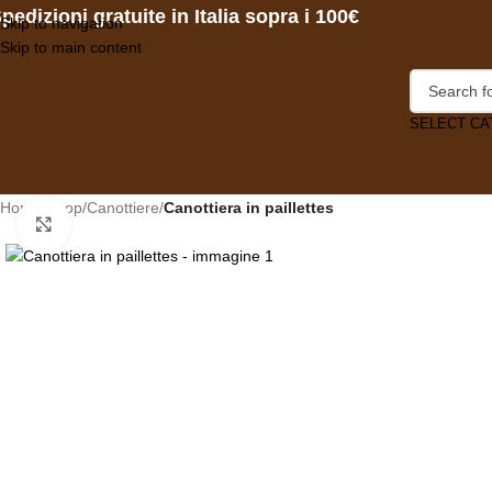
pedizioni gratuite in Italia sopra i 100€
Skip to navigation
Skip to main content
SELECT C
Home
/
Shop
/
Canottiere
/
Canottiera in paillettes
Click to enlarge