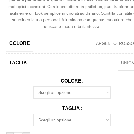
perfette per le serate speciali, mentre il design versatile le adatta 
molteplici occasioni. Con le canottiere in paillettes, puoi trasforma
facilmente un look semplice in uno straordinario. Scintilla con stile
sottolinea la tua personalità luminosa con queste canottiere che
uniscono moda e brillantezza.
COLORE
ARGENTO
,
ROSS
TAGLIA
UNIC
COLORE
TAGLIA