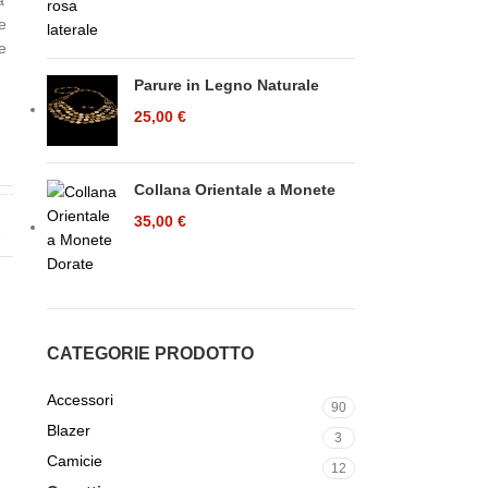
a
re
 e
Parure in Legno Naturale
25,00
€
O
Collana Orientale a Monete
35,00
€
A
CATEGORIE PRODOTTO
Accessori
90
Blazer
3
Camicie
12