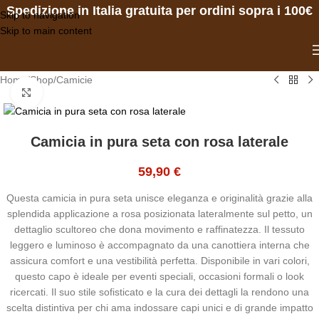
Spedizione in Italia gratuita per ordini sopra i 100€
Skip to navigation
Skip to main content
Home
/
Shop
/
Camicie
Click to enlarge
Camicia in pura seta con rosa laterale
59,90
€
Questa camicia in pura seta unisce eleganza e originalità grazie alla
splendida applicazione a rosa posizionata lateralmente sul petto, un
dettaglio scultoreo che dona movimento e raffinatezza. Il tessuto
leggero e luminoso è accompagnato da una canottiera interna che
assicura comfort e una vestibilità perfetta. Disponibile in vari colori,
questo capo è ideale per eventi speciali, occasioni formali o look
ricercati. Il suo stile sofisticato e la cura dei dettagli la rendono una
scelta distintiva per chi ama indossare capi unici e di grande impatto