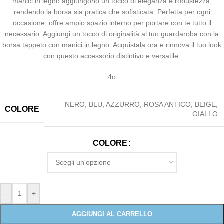
manici in legno aggiungono un tocco di eleganza e robustezza,
rendendo la borsa sia pratica che sofisticata. Perfetta per ogni
occasione, offre ampio spazio interno per portare con te tutto il
necessario. Aggiungi un tocco di originalità al tuo guardaroba con la
borsa tappeto con manici in legno. Acquistala ora e rinnova il tuo look
con questo accessorio distintivo e versatile.
4o
NERO
,
BLU
,
AZZURRO
,
ROSA ANTICO
,
BEIGE
,
COLORE
GIALLO
COLORE
-
+
AGGIUNGI AL CARRELLO