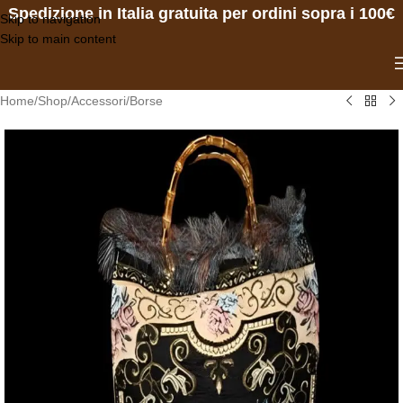
Spedizione in Italia gratuita per ordini sopra i 100€
Skip to navigation
Skip to main content
Home
/
Shop
/
Accessori
/
Borse