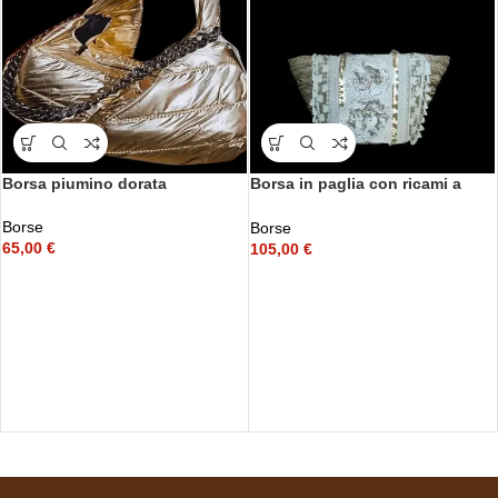
Borsa piumino dorata
Borsa in paglia con ricami a
fiori in sangallo e paillettes oro
Borse
Borse
65,00
€
105,00
€