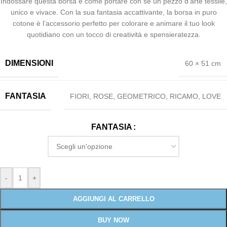
Indossare questa borsa è come portare con sé un pezzo d’arte tessile,
unico e vivace. Con la sua fantasia accattivante, la borsa in puro
cotone è l’accessorio perfetto per colorare e animare il tuo look
quotidiano con un tocco di creatività e spensieratezza.
DIMENSIONI
60 × 51 cm
FANTASIA
FIORI
,
ROSE
,
GEOMETRICO
,
RICAMO
,
LOVE
FANTASIA
-
+
AGGIUNGI AL CARRELLO
BUY NOW