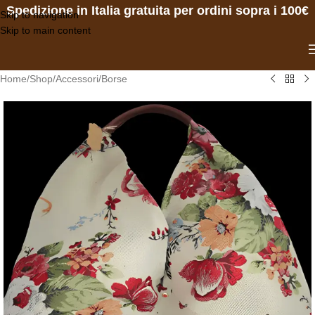
Spedizione in Italia gratuita per ordini sopra i 100€
Skip to navigation
Skip to main content
Home
/
Shop
/
Accessori
/
Borse