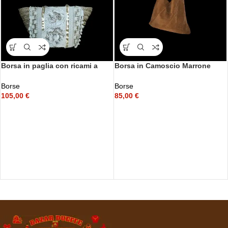
Borsa in paglia con ricami a
Borsa in Camoscio Marrone
fiori in sangallo e paillettes oro
Monospalla
Borse
Borse
105,00
€
85,00
€