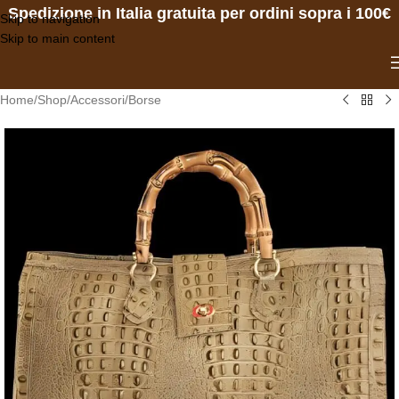
Spedizione in Italia gratuita per ordini sopra i 100€
Skip to navigation
Skip to main content
Home
/
Shop
/
Accessori
/
Borse