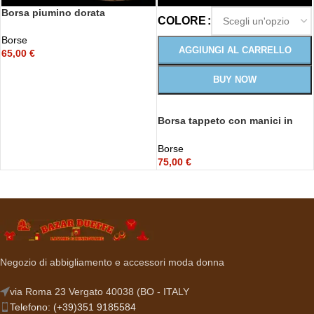
Borsa piumino dorata
COLORE
Borse
AGGIUNGI AL CARRELLO
65,00
€
BUY NOW
Borsa tappeto con manici in
legno
Borse
75,00
€
Negozio di abbigliamento e accessori moda donna
via Roma 23 Vergato 40038 (BO - ITALY
Telefono: (+39)351 9185584