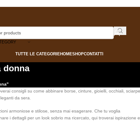
ATEGORY
TUTTE LE CATEGORIE
HOME
SHOP
CONTATTI
a donna
nna"
overai consigli su come abbinare borse, cinture, gioielli, occhiali, sciarp
eleganti da sera.
nazioni armoniose e stilose, senza mai esagerare. Che tu voglia
e i dettagli per un look sobrio ma ricercato, qui troverai ispirazione e