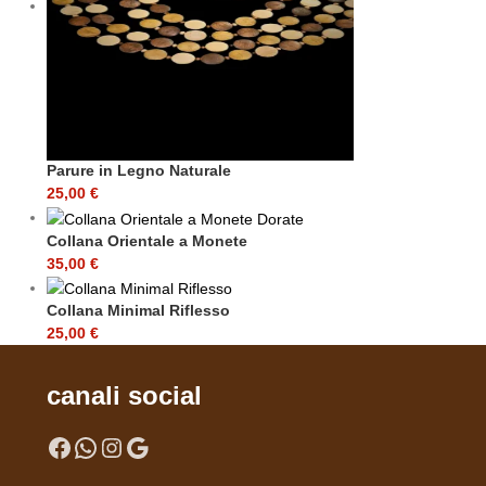
Parure in Legno Naturale
25,00
€
Collana Orientale a Monete
35,00
€
Collana Minimal Riflesso
25,00
€
canali social