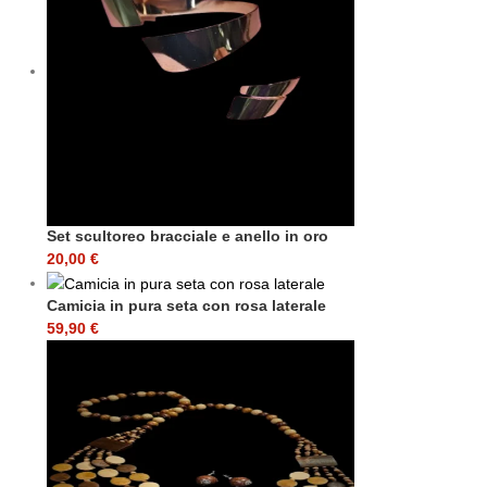
Set scultoreo bracciale e anello in oro
20,00
€
Camicia in pura seta con rosa laterale
59,90
€