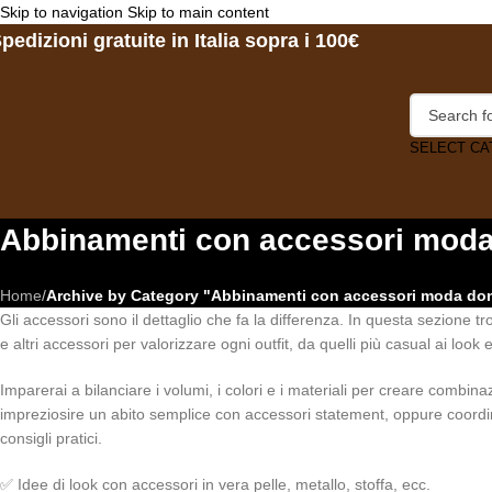
Skip to navigation
Skip to main content
pedizioni gratuite in Italia sopra i 100€
SELECT C
Abbinamenti con accessori mod
Home
/
Archive by Category "Abbinamenti con accessori moda do
Gli accessori sono il dettaglio che fa la differenza. In questa sezione tr
e altri accessori per valorizzare ogni outfit, da quelli più casual ai look 
Imparerai a bilanciare i volumi, i colori e i materiali per creare combi
impreziosire un abito semplice con accessori statement, oppure coordinar
consigli pratici.
✅ Idee di look con accessori in vera pelle, metallo, stoffa, ecc.