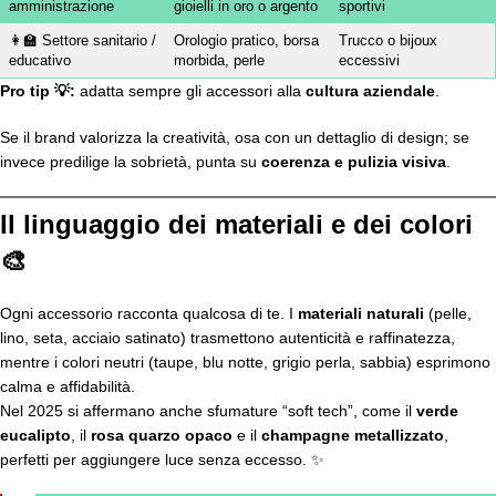
amministrazione
gioielli in oro o argento
sportivi
👩‍🏫 Settore sanitario /
Orologio pratico, borsa
Trucco o bijoux
educativo
morbida, perle
eccessivi
Pro tip 💡:
adatta sempre gli accessori alla
cultura aziendale
.
Se il brand valorizza la creatività, osa con un dettaglio di design; se
invece predilige la sobrietà, punta su
coerenza e pulizia visiva
.
Il linguaggio dei materiali e dei colori
🎨
Ogni accessorio racconta qualcosa di te. I
materiali naturali
(pelle,
lino, seta, acciaio satinato) trasmettono autenticità e raffinatezza,
mentre i colori neutri (taupe, blu notte, grigio perla, sabbia) esprimono
calma e affidabilità.
Nel 2025 si affermano anche sfumature “soft tech”, come il
verde
eucalipto
, il
rosa quarzo opaco
e il
champagne metallizzato
,
perfetti per aggiungere luce senza eccesso. ✨