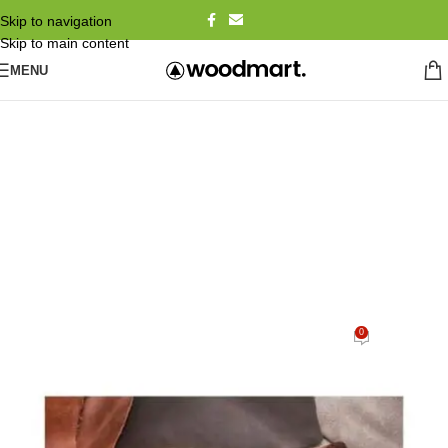
Skip to navigation
Skip to main content
MENU
Blog
Home
/
Abbinamenti con accessori moda donna
/
Accessori per colloquio di lavoro
ACCESSORI PER COLLOQUIO DI LAVORO
🌸5_Accessori vincenti per
brillare al tuo colloquio di lavoro
🌟 💼✨
0
Bazar Dueffe Admin
On 18 Ottobre 2025
Il primo impatto conta, soprattutto quando si tratta di un colloquio di lavoro.
In pochi minuti, il tuo look comunica chi sei, quanto ti prendi cura di te
stessa e la tua capacità di adattarti a un contesto professionale. Non si tratta