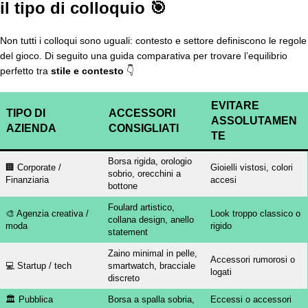
il tipo di colloquio 🎯
Non tutti i colloqui sono uguali: contesto e settore definiscono le regole
del gioco. Di seguito una guida comparativa per trovare l’equilibrio
perfetto tra
stile e contesto
👇
EVITARE
TIPO DI
ACCESSORI
ASSOLUTAMEN
AZIENDA
CONSIGLIATI
TE
Borsa rigida, orologio
🏢 Corporate /
Gioielli vistosi, colori
sobrio, orecchini a
Finanziaria
accesi
bottone
Foulard artistico,
🎨 Agenzia creativa /
Look troppo classico o
collana design, anello
moda
rigido
statement
Zaino minimal in pelle,
Accessori rumorosi o
💻 Startup / tech
smartwatch, bracciale
logati
discreto
🏛️ Pubblica
Borsa a spalla sobria,
Eccessi o accessori