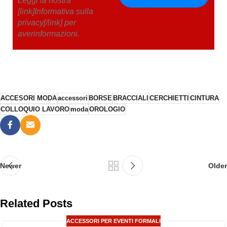
Leggi la nostra
[link]Informativa sulla
privacy[/link] per
averinformazioni.
ACCESORI MODA
accessori
BORSE
BRACCIALI
CERCHIETTI
CINTURA
COLLOQUIO LAVORO
moda
OROLOGIO
Newer
Older
Related Posts
ACCESSORI PER EVENTI FORMALI