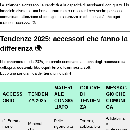
Le aziende valorizzano l’autenticità e la capacità di esprimersi con gusto. Un
bracciale discreto, una borsa strutturata o un foulard ben scelto possono
comunicare attenzione al dettaglio e sicurezza in sé — qualità che ogni
recruiter apprezza. 🤝
Tendenze 2025: accessori che fanno la
differenza 🌍
Nel panorama moda 2025, tre parole dominano la scena degli accessori da
colloquio:
sostenibilità
,
equilibrio
e
luminosità soft
.
Ecco una panoramica dei trend principali ⬇️
MATERI
COLORE
MESSAG
ACCESS
TENDEN
ALE
DI
GIO CHE
ORIO
ZA 2025
CONSIG
TENDEN
COMUNI
LIATO
ZA
CA
Affidabilità
👜 Borsa a
Pelle
Tortora,
Minimal
e
mano
rigenerata
sabbia, blu
chic
professiona