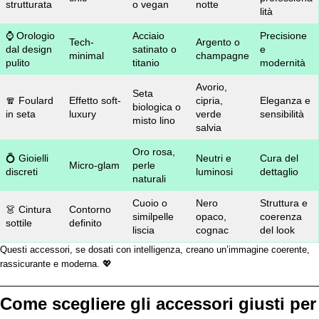
strutturata
o vegan
notte
lità
⌚ Orologio
Acciaio
Precisione
Tech-
Argento o
dal design
satinato o
e
minimal
champagne
pulito
titanio
modernità
Avorio,
Seta
🧣 Foulard
Effetto soft-
cipria,
Eleganza e
biologica o
in seta
luxury
verde
sensibilità
misto lino
salvia
Oro rosa,
💍 Gioielli
Neutri e
Cura del
Micro-glam
perle
discreti
luminosi
dettaglio
naturali
Cuoio o
Nero
Struttura e
👗 Cintura
Contorno
similpelle
opaco,
coerenza
sottile
definito
liscia
cognac
del look
Questi accessori, se dosati con intelligenza, creano un’immagine coerente,
rassicurante e moderna.
💖
Come scegliere gli accessori giusti per