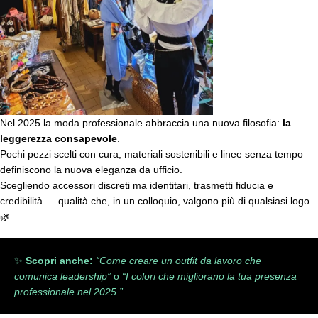
Nel 2025 la moda professionale abbraccia una nuova filosofia:
la
leggerezza consapevole
.
Pochi pezzi scelti con cura, materiali sostenibili e linee senza tempo
definiscono la nuova eleganza da ufficio.
Scegliendo accessori discreti ma identitari, trasmetti fiducia e
credibilità — qualità che, in un colloquio, valgono più di qualsiasi logo.
🌿
✨
Scopri anche:
“Come creare un outfit da lavoro che
comunica leadership”
o
“I colori che migliorano la tua presenza
professionale nel 2025.”