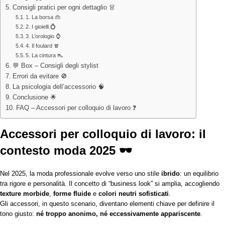
Consigli pratici per ogni dettaglio 👗
1. La borsa 👜
2. I gioielli 💍
3. L’orologio ⌚
4. Il foulard 🧣
5. La cintura 👠
💬 Box – Consigli degli stylist
Errori da evitare 🚫
La psicologia dell’accessorio 🧠
Conclusione 🌟
FAQ – Accessori per colloquio di lavoro ❓
Accessori per colloquio di lavoro: il
contesto moda 2025 🕶️
Nel 2025, la moda professionale evolve verso uno stile
ibrido
: un equilibrio
tra rigore e personalità. Il concetto di “business look” si amplia, accogliendo
texture morbide
,
forme fluide
e
colori neutri sofisticati
.
Gli accessori, in questo scenario, diventano elementi chiave per definire il
tono giusto:
né troppo anonimo, né eccessivamente appariscente
.