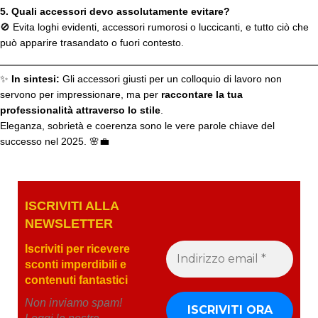
5. Quali accessori devo assolutamente evitare?
🚫 Evita loghi evidenti, accessori rumorosi o luccicanti, e tutto ciò che
può apparire trasandato o fuori contesto.
✨
In sintesi:
Gli accessori giusti per un colloquio di lavoro non
servono per impressionare, ma per
raccontare la tua
professionalità attraverso lo stile
.
Eleganza, sobrietà e coerenza sono le vere parole chiave del
successo nel 2025. 🌸💼
ISCRIVITI ALLA
NEWSLETTE
R
Iscriviti per ricevere
sconti imperdibili e
contenuti fantastici
Non inviamo spam!