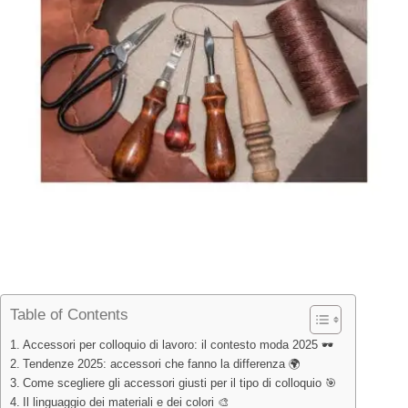
di semplice vanità, ma di
comunicazione visiva
: l’immagine è un linguaggio
potente, che parla ancor prima delle parole.
Nel 2025, le tendenze moda per l’ambiente lavorativo femminile puntano su
minimalismo curato
, materiali naturali e accessori funzionali ma eleganti.
🌿
Che tu stia sostenendo un colloquio in uno studio legale, un’azienda tech o
un atelier creativo, la scelta degli
accessori giusti
può trasformare un outfit
ordinario in un biglietto da visita di successo.
Come diceva Coco Chanel,
“La semplicità è la chiave della vera
eleganza.”
💫
E quando la semplicità incontra la strategia, anche un bracciale o una
borsa possono diventare strumenti di persuasione silenziosa.
Table of Contents
Accessori per colloquio di lavoro: il contesto moda 2025 🕶️
Tendenze 2025: accessori che fanno la differenza 🌍
Come scegliere gli accessori giusti per il tipo di colloquio 🎯
Il linguaggio dei materiali e dei colori 🎨